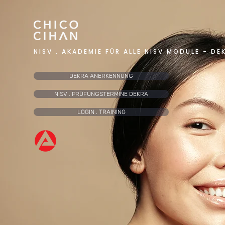
NISV . AKADEMIE FÜR ALLE NISV MODULE - DE
DEKRA ANERKENNUNG
NISV . PRÜFUNGSTERMINE DEKRA
LOGIN . TRAINING
NISV OPTISCHE 