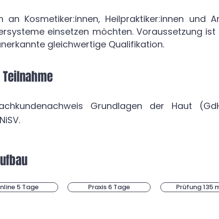
h an Kosmetiker:innen, Heilpraktiker:innen und 
asersysteme einsetzen möchten. Voraussetzung is
nerkannte gleichwertige Qualifikation.
e Teilnahme
Fachkundenachweis Grundlagen der Haut (Gd
NiSV.
aufbau
nline 5 Tage
Praxis 6 Tage
Prüfung 135 m