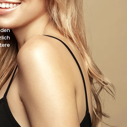
 den
lich
tere