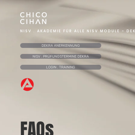
NISV . AKADEMIE FÜR ALLE NISV MODULE - DE
DEKRA ANERKENNUNG
NISV . PRÜFUNGSTERMINE DEKRA
LOGIN . TRAINING
FAQs