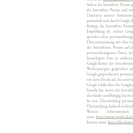
Sofern die betroffene Person g
die betroffene Person und wäh
Unterseite unserer Internets
gesammelt und durch Google de
Betätigt die betroffene Perso
Empfehlung ab, ordnet Googl
speichert diese personenbezog
Übereinstimmung mit den von 
der betroffenen Person auf 
personenbezogenen Daten, wi
hinterlegten Foto in andere
Google-Konto der betroffenen
Werbeanzeigen, gespeichert un
Google gespeicherten persone
mit dem Zweck auf, die unters
Google erhält über die Google+
besucht hat, wenn die betroffe
dies findet unabhängig davon st
Ist eine Übermittlung person
Übermittlung dadurch verhinder
Weitere Information
unter
https://www.google.de/in
können unter
https://develope