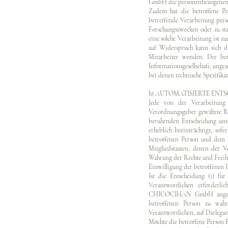
GmbH die personenbezogenen D
Zudem hat die betroffene Pe
betreffende Verarbeitung pe
Forschungszwecken oder zu st
eine solche Verarbeitung ist z
auf Widerspruch kann sich 
Mitarbeiter wenden. Der be
Informationsgesellschaft, unge
bei denen technische Spezifik
h) AUTOMATISIERTE ENTS
Jede von der Verarbeitung
Verordnungsgeber gewährte Rech
beruhenden Entscheidung unte
erheblich beeinträchtigt, sof
betroffenen Person und dem V
Mitgliedstaaten, denen der V
Wahrung der Rechte und Freihei
Einwilligung der betroffenen P
Ist die Entscheidung (1) fü
Verantwortlichen erforderli
CHICOCIHAN GmbH angemess
betroffenen Person zu wahr
Verantwortlichen, auf Darlegu
Möchte die betroffene Person R