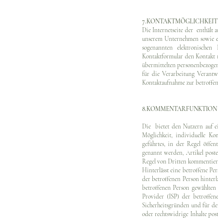
7.KONTAKTMÖGLICHKEITE
Die Internetseite der enthält 
unserem Unternehmen sowie ei
sogenannten elektronischen
Kontaktformular den Kontakt 
übermittelten personenbezogene
für die Verarbeitung Verant
Kontaktaufnahme zur betroffene
8.KOMMENTARFUNKTION I
Die bietet den Nutzern auf ei
Möglichkeit, individuelle Ko
geführtes, in der Regel öffe
genannt werden, Artikel post
Regel von Dritten kommentier
Hinterlässt eine betroffene P
der betroffenen Person hint
betroffenen Person gewählten
Provider (ISP) der betroffen
Sicherheitsgründen und für de
oder rechtswidrige Inhalte pos