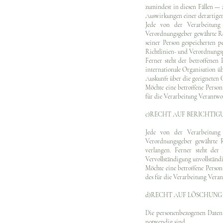
zumindest in diesen Fällen — 
Auswirkungen einer derartigen
Jede von der Verarbeitung
Verordnungsgeber gewährte Rec
seiner Person gespeicherten 
Richtlinien- und Verordnungsg
Ferner steht der betroffenen
internationale Organisation üb
Auskunft über die geeigneten
Möchte eine betroffene Person 
für die Verarbeitung Verantwo
c)RECHT AUF BERICHTIG
Jede von der Verarbeitung
Verordnungsgeber gewährte Re
verlangen. Ferner steht der
Vervollständigung unvollständ
Möchte eine betroffene Person 
des für die Verarbeitung Vera
d)RECHT AUF LÖSCHUNG 
Die personenbezogenen Daten w
notwendig sind.