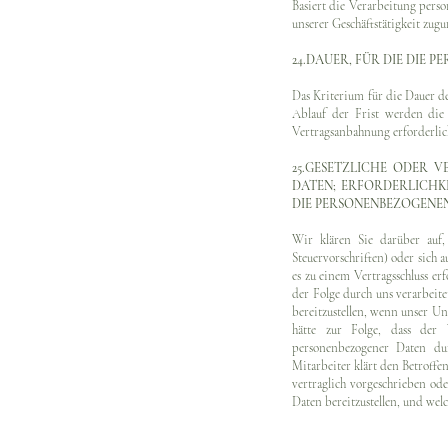
Basiert die Verarbeitung perso
unserer Geschäftstätigkeit zug
24.DAUER, FÜR DIE DIE
Das Kriterium für die Dauer d
Ablauf der Frist werden die 
Vertragsanbahnung erforderlic
25.GESETZLICHE ODER 
DATEN; ERFORDERLICHK
DIE PERSONENBEZOGENEN
Wir klären Sie darüber auf, 
Steuervorschriften) oder sich
es zu einem Vertragsschluss er
der Folge durch uns verarbeite
bereitzustellen, wenn unser U
hätte zur Folge, dass der 
personenbezogener Daten du
Mitarbeiter klärt den Betroffe
vertraglich vorgeschrieben ode
Daten bereitzustellen, und wel