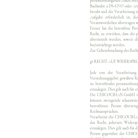
personenbezogenen Daten bereit
Buchstabe a DS-GVO oder Art
beruht und die Verarbeitung mi
Aufgabe erforderlich ist, d
Verantwortlichen übertragen 
Ferner hat die betroffene Pe
Recht, zu erwirken, dass die
übermittelt werden, soweit d
beeinträchtigt werden.
Zur Geltendmachung des Rechts
g) RECHT AUF WIDERSPR
Jede von der Verarbeitung
Verordnungsgeber gewährte Rech
sie betreffender personenbez
einzulegen. Dies gilt auch für 
Die CHICOCIHAN GmbH verarbe
können zwingende schutzwürd
betroffenen Person überwi
Rechtsansprüchen.
Verarbeitet die CHICOCIHAN 
das Recht, jederzeit Wider
einzulegen. Dies gilt auch für
Person gegenüber der CHIC