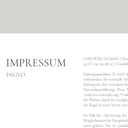
IMPRESSUM
CHICOCIHAN GmbH // Handelsre
55 // F. 030 319 981 97 // Gesch
DSGVO
Haftungsausschluss: Es wird k
insbesondere für eventuelle Sc
Haftung der hier verlinkten Sei
Datenschutzerklärung: Diese 
Analytics verwendet sog. "Coo
der Website durch Sie ermögli
der Regel an einen Server von
Im Falle der Aktivierung der
Mitgliedstaaten der Europäis
zuvor gekürzt. Nur in Ausnah