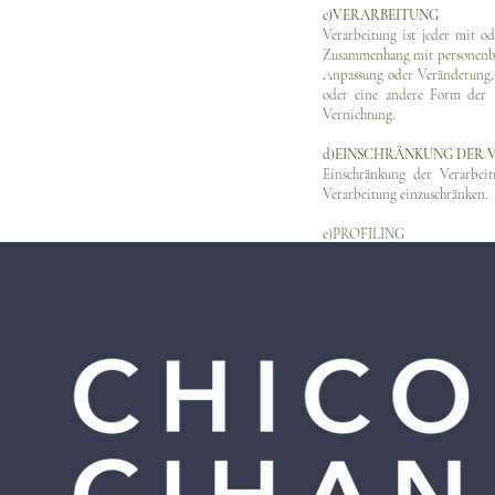
c)VERARBEITUNG
Verarbeitung ist jeder mit o
Zusammenhang mit personenbez
Anpassung oder Veränderung, 
oder eine andere Form der B
Vernichtung.
d)EINSCHRÄNKUNG DER 
Einschränkung der Verarbeit
Verarbeitung einzuschränken.
e)PROFILING
Profiling ist jede Art der aut
Daten verwendet werden, um 
insbesondere, um Aspekte bez
Zuverlässigkeit, Verhalten, Auf
f)PSEUDONYMISIERUNG
Pseudonymisierung ist die Ve
Hinzuziehung zusätzlicher In
diese zusätzlichen Informati
die gewährleisten, dass die 
zugewiesen werden.
g) VERANTWORTLICHER 