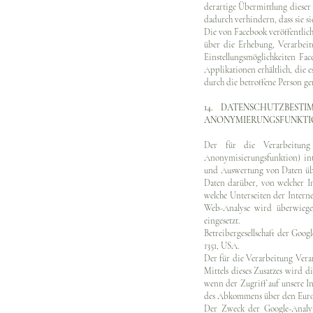
derartige Übermittlung dieser
dadurch verhindern, dass sie s
Die von Facebook veröffentlich
über die Erhebung, Verarbei
Einstellungsmöglichkeiten Fa
Applikationen erhältlich, die
durch die betroffene Person g
14. DATENSCHUTZBES
ANONYMIERUNGSFUNKTI
Der für die Verarbeitung 
Anonymisierungsfunktion) int
und Auswertung von Daten übe
Daten darüber, von welcher In
welche Unterseiten der Interne
Web-Analyse wird überwiegen
eingesetzt.
Betreibergesellschaft der Goo
1351, USA.
Der für die Verarbeitung Vera
Mittels dieses Zusatzes wird d
wenn der Zugriff auf unsere I
des Abkommens über den Europ
Der Zweck der Google-Analyti