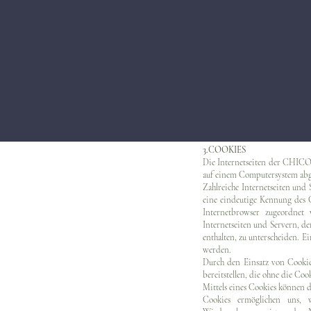
betroffene Person zu verstehe
ist.
2.NAME UND ANSCHRIFT
Verantwortlicher im Sinne d
geltenden Datenschutzgesetze 
CHICOCIHAN GmbH
Hardenbergs.9. 10623. Berlin
Ayse Kisa Zaimoglu // Cihan 
3.COOKIES
Die Internetseiten der CHIC
auf einem Computersystem abg
Zahlreiche Internetseiten und
eine eindeutige Kennung des C
Internetbrowser zugeordnet
Internetseiten und Servern, d
enthalten, zu unterscheiden. 
werden.
Durch den Einsatz von Cooki
bereitstellen, die ohne die Co
Mittels eines Cookies können 
Cookies ermöglichen uns, w