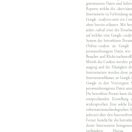
gewonnenen Daten und Informa
Reports, welche die Aktivitäte
Internetseite in Verbindung st
Google Analytics setzt ein Co
oben bereits erläutert. Mit S
jeden Aufruf einer der Einzels
auf welcher eine Google-Analy
System der betroffenen Perso
Online-Analyse an Google 
personenbezogene Daten, wie 
Besucher und Klicks nachzuvol
Mittels des Cookies werden pe
ausging und die Häufigkeit der
Internetseiten werden diese p
Internetanschlusses, an Googl
Google in den Vereinigten S
personenbezogenen Daten unte
Die betroffene Person kann die 
entsprechenden Einstellung
widersprechen. Eine solche Ei
informationstechnologischen S
jederzeit über den Internetbr
Ferner besteht für die betroff
dieser Internetseite bezogen
verhindern. Hierz