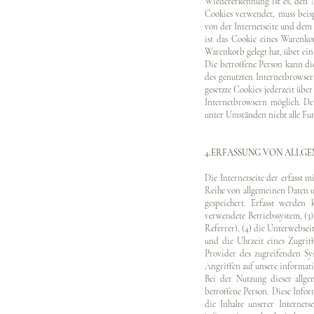
Wiedererkennung ist es, den N
Cookies verwendet, muss beisp
von der Internetseite und dem
ist das Cookie eines Warenko
Warenkorb gelegt hat, über ein
Die betroffene Person kann die
des genutzten Internetbrowse
gesetzte Cookies jederzeit übe
Internetbrowsern möglich. De
unter Umständen nicht alle Fun
4.ERFASSUNG VON ALLG
Die Internetseite der erfasst 
Reihe von allgemeinen Daten u
gespeichert. Erfasst werden
verwendete Betriebssystem, (3)
Referrer), (4) die Unterwebsei
und die Uhrzeit eines Zugriffs
Provider des zugreifenden Sy
Angriffen auf unsere informat
Bei der Nutzung dieser all
betroffene Person. Diese Inform
die Inhalte unserer Internet