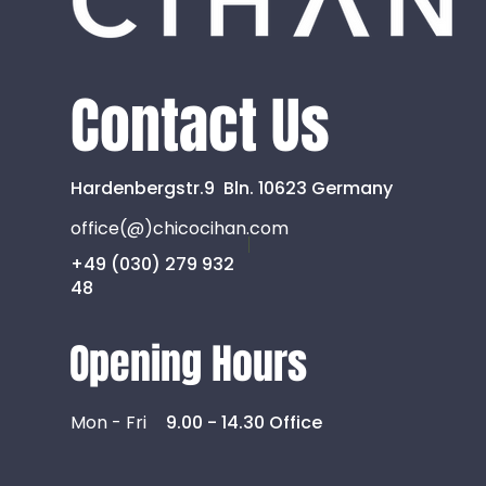
Verantwortlicher oder für die 
andere Stelle, die allein ode
entscheidet. Sind die Zweck
vorgegeben, so kann der Ve
Contact Us
Unionsrecht oder dem Recht de
h)AUFTRAGSVERARBEITE
Auftragsverarbeiter ist eine 
Daten im Auftrag des Verantwor
Hardenbergstr.9 Bln. 10623 Germany
i)EMPFÄNGER
office(@)chicocihan.com
Empfänger ist eine natürlich
offengelegt werden, unabhängi
+49 (030) 279 932
bestimmten Untersuchungsauft
48
Daten erhalten, gelten jedoch n
j)DRITTER
Opening Hours
Dritter ist eine natürliche o
Verantwortlichen, dem Auftra
oder des Auftragsverarbeiters 
Mon - Fri
9.00 - 14.30 Office
k)EINWILLIGUNG
Einwilligung ist jede von der 
abgegebene Willensbekundung 