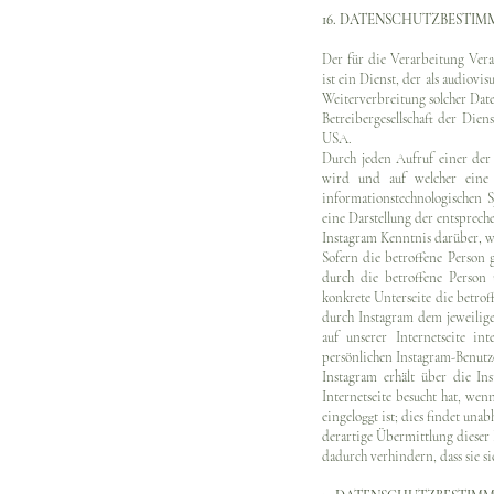
16. DATENSCHUTZBESTI
Der für die Verarbeitung Vera
ist ein Dienst, der als audiovi
Weiterverbreitung solcher Dat
Betreibergesellschaft der Die
USA.
Durch jeden Aufruf einer der 
wird und auf welcher eine 
informationstechnologischen 
eine Darstellung der entsprec
Instagram Kenntnis darüber, we
Sofern die betroffene Person g
durch die betroffene Person 
konkrete Unterseite die betr
durch Instagram dem jeweilige
auf unserer Internetseite i
persönlichen Instagram-Benutz
Instagram erhält über die I
Internetseite besucht hat, wen
eingeloggt ist; dies findet una
derartige Übermittlung dieser
dadurch verhindern, dass sie s