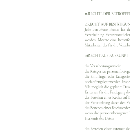
11.RECHTE DER BETROFF
a)RECHT AUF BESTÄTIGU
Jede betroffene Person hat 
Verarbeitung Verantwortliche
werden. Möchte eine betroffe
Mitarbeiter des für die Verar
b)RECHT AUF AUSKUNFT
die Verarbeitungszwecke
die Kategorien personenbezoge
die Empfänger oder Kategori
noch offengelegt werden, insb
falls möglich die geplante Dau
Kriterien für die Festlegung di
das Bestehen eines Rechts auf
der Verarbeitung durch den Ve
das Bestehen eines Beschwerder
wenn die personenbezogenen D
Herkunft der Daten.
das Bestehen einer automatis