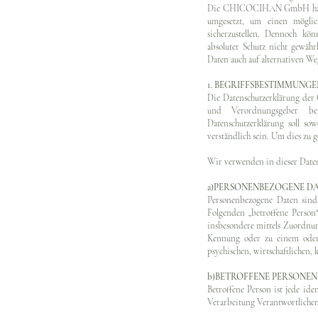
Die CHICOCIHAN GmbH hat als
umgesetzt, um einen möglich
sicherzustellen. Dennoch kön
absoluter Schutz nicht gewähr
Daten auch auf alternativen Weg
1. BEGRIFFSBESTIMMUNGE
Die Datenschutzerklärung de
und Verordnungsgeber be
Datenschutzerklärung soll so
verständlich sein. Um dies zu 
Wir verwenden in dieser Daten
a)PERSONENBEZOGENE D
Personenbezogene Daten sind a
Folgenden „betroffene Person“
insbesondere mittels Zuordnu
Kennung oder zu einem oder 
psychischen, wirtschaftlichen, 
b)BETROFFENE PERSONEN
Betroffene Person ist jede ide
Verarbeitung Verantwortlichen