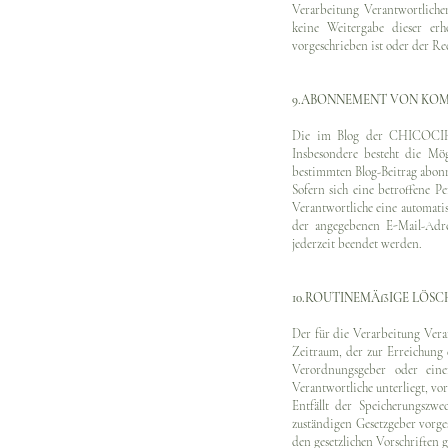
Verarbeitung Verantwortlichen
keine Weitergabe dieser erh
vorgeschrieben ist oder der Re
9.ABONNEMENT VON KOM
Die im Blog der CHICOCIH
Insbesondere besteht die M
bestimmten Blog-Beitrag abonn
Sofern sich eine betroffene P
Verantwortliche eine automati
der angegebenen E-Mail-Adr
jederzeit beendet werden.
10.ROUTINEMÄßIGE LÖS
Der für die Verarbeitung Vera
Zeitraum, der zur Erreichung 
Verordnungsgeber oder eine
Verantwortliche unterliegt, vo
Entfällt der Speicherungszw
zuständigen Gesetzgeber vorg
den gesetzlichen Vorschriften g