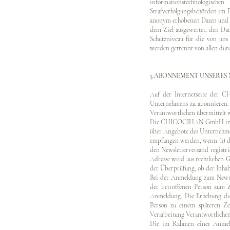
informationstechnologisc
Strafverfolgungsbehörden im Fa
anonym erhobenen Daten und 
dem Ziel ausgewertet, den Dat
Schutzniveau für die von uns
werden getrennt von allen dur
5.ABONNEMENT UNSERES
Auf der Internetseite der 
Unternehmens zu abonnieren. 
Verantwortlichen übermittelt 
Die CHICOCIHAN GmbH informi
über Angebote des Unternehme
empfangen werden, wenn (1) die
den Newsletterversand registri
Adresse wird aus rechtlichen 
der Überprüfung, ob der Inhabe
Bei der Anmeldung zum Newsle
der betroffenen Person zum 
Anmeldung. Die Erhebung dies
Person zu einem späteren Ze
Verarbeitung Verantwortlichen
Die im Rahmen einer Anmeld