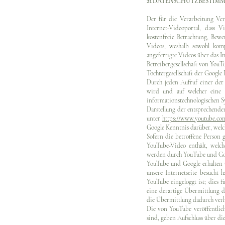
21.DATENSCHUTZBESTIM
Der für die Verarbeitung Ver
Internet-Videoportal, dass 
kostenfreie Betrachtung, Bew
Videos, weshalb sowohl komp
angefertigte Videos über das I
Betreibergesellschaft von You
Tochtergesellschaft der Googl
Durch jeden Aufruf einer der 
wird und auf welcher eine 
informationstechnologischen S
Darstellung der entsprechen
unter
https://www.youtube.com
Google Kenntnis darüber, welch
Sofern die betroffene Person 
YouTube-Video enthält, welch
werden durch YouTube und Goo
YouTube und Google erhalten 
unsere Internetseite besucht 
YouTube eingeloggt ist; dies f
eine derartige Übermittlung d
die Übermittlung dadurch verhi
Die von YouTube veröffentlic
sind, geben Aufschluss über 