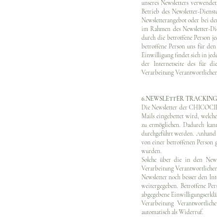
unseres Newsletters verwende
Betrieb des Newsletter-Dienst
Newsletterangebot oder bei de
im Rahmen des Newsletter-Di
durch die betroffene Person j
betroffene Person uns für den
Einwilligung findet sich in jed
der Internetseite des für d
Verarbeitung Verantwortlichen
6.NEWSLETTER TRACKING
Die Newsletter der CHICOCIHA
Mails eingebettet wird, welc
zu ermöglichen. Dadurch kann
durchgeführt werden. Anhand
von einer betroffenen Person 
wurden.
Solche über die in den News
Verarbeitung Verantwortlichen
Newsletter noch besser den In
weitergegeben. Betroffene Per
abgegebene Einwilligungserkl
Verarbeitung Verantwortli
automatisch als Widerruf.