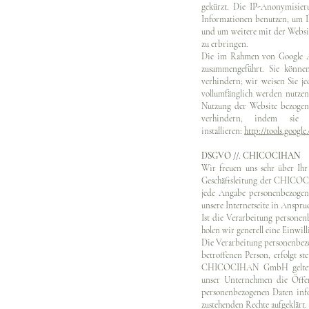
gekürzt. Die IP-Anonymisieru
Informationen benutzen, um I
und um weitere mit der Websi
zu erbringen.
Die im Rahmen von Google An
zusammengeführt. Sie können
verhindern; wir weisen Sie je
vollumfänglich werden nutzen
Nutzung der Website bezogene
verhindern, indem sie 
installieren:
http://tools.googl
DSGVO //. CHICOCIHAN
Wir freuen uns sehr über Ihr
Geschäftsleitung der CHICO
jede Angabe personenbezogene
unsere Internetseite in Anspr
Ist die Verarbeitung personenb
holen wir generell eine Einwil
Die Verarbeitung personenbezo
betroffenen Person, erfolgt 
CHICOCIHAN GmbH geltenden 
unser Unternehmen die Öffen
personenbezogenen Daten info
zustehenden Rechte aufgeklärt.