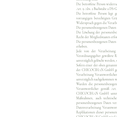
Die betroffene Person widerru
Art. 9 Abs. 2 Buchstabe a DS-G
Die betroffene Person legt 
vorrangigen berechtigten Gr
Widerspruch gegen die Verarbe
Die personenbezogenen Daten 
Die Löschung der personenbez
Recht der Mitgliedstaaten erfo
Die personenbezogenen Daten 
erhoben.
Jede von der Verarbeitung
Verordnungsgeber gewährte Re
unverzüglich gelöscht werden, s
Sofern einer der oben genannt
der CHICOCIHAN GmbH gespeich
Verarbeitung Verantwortlich
unverzüglich nachgekommen w
Wurden die personenbezoge
Verantwortlicher gemäß Art
CHICOCIHAN GmbH unter Ber
Maßnahmen, auch technische
personenbezogenen Daten vera
Datenverarbeitung Verantwort
Replikationen dieser personen