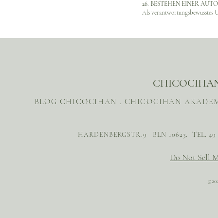
26. BESTEHEN EINER AU
Als verantwortungsbewusstes U
CHICOCIHAN
BLOG CHICOCIHAN .
CHICOCIHAN AKADEM
HARDENBERGSTR.9 BLN 10623. TEL. 4
Do Not Sell M
©20