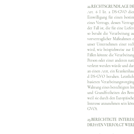
22.RECHTSGRUNDLAGE DE
Art. 6 I lit. a DS-GVO dien
Einwilligung für einen besti
eines Vertrags, dessen Vertrag
der Fall ist, die für eine Li
so beruht die Verarbeitung a
vorvertraglicher Maßnahmen er
unser Unternehmen einer rech
wird, wie beispielsweise zur E
Fällen könnte die Verarbeitun
Person oder einer anderen natü
verletzt werden würde und dar
an einen Arzt, ein Krankenhaus
d DS-GVO beruhen. Letztlich 
basieren Verarbeitungsvorgän
Wahrung eines berechtigten Int
und Grundfreiheiten des Betro
weil sie durch den Europäische
Interesse anzunehmen sein kön
GVO).
23.BERECHTIGTE INTER
DRITTEN VERFOLGT WER