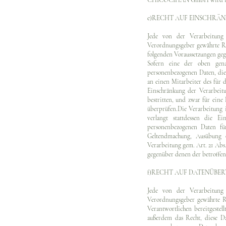
CHICOCIHAN GmbH wird im Ei
e)RECHT AUF EINSCHRÄ
Jede von der Verarbeitung
Verordnungsgeber gewährte Re
folgenden Voraussetzungen geg
Sofern eine der oben gena
personenbezogenen Daten, die
an einen Mitarbeiter des fü
Einschränkung der Verarbeit
bestritten, und zwar für eine
überprüfen.Die Verarbeitung 
verlangt stattdessen die E
personenbezogenen Daten für
Geltendmachung, Ausübung o
Verarbeitung gem. Art. 21 Abs.
gegenüber denen der betroffe
f)RECHT AUF DATENÜBE
Jede von der Verarbeitung
Verordnungsgeber gewährte Re
Verantwortlichen bereitgestel
außerdem das Recht, diese D