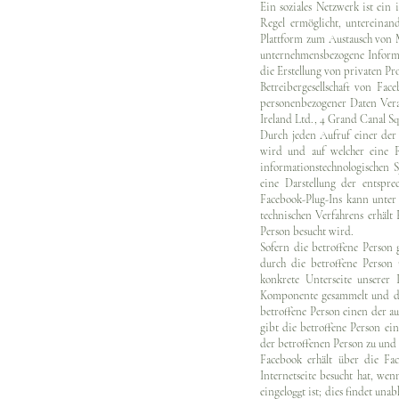
Ein soziales Netzwerk ist ein
Regel ermöglicht, untereinan
Plattform zum Austausch von 
unternehmensbezogene Informa
die Erstellung von privaten Pr
Betreibergesellschaft von Fa
personenbezogener Daten Vera
Ireland Ltd., 4 Grand Canal Sq
Durch jeden Aufruf einer der 
wird und auf welcher eine F
informationstechnologischen 
eine Darstellung der entspr
Facebook-Plug-Ins kann unte
technischen Verfahrens erhält
Person besucht wird.
Sofern die betroffene Person 
durch die betroffene Person 
konkrete Unterseite unserer 
Komponente gesammelt und dur
betroffene Person einen der au
gibt die betroffene Person e
der betroffenen Person zu und
Facebook erhält über die Fa
Internetseite besucht hat, wen
eingeloggt ist; dies findet un