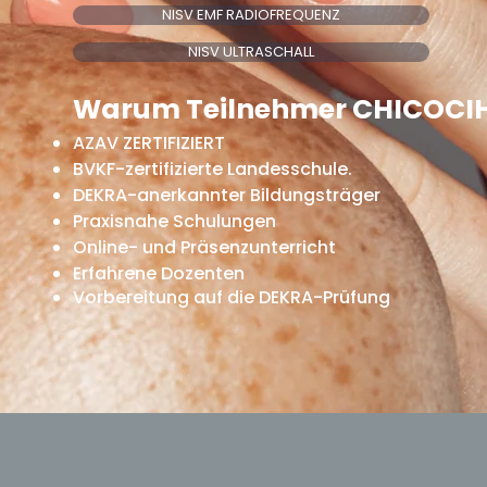
NISV EMF RADIOFREQUENZ
NISV ULTRASCHALL
Warum Teilnehmer CHICOCI
AZAV ZERTIFIZIERT
BVKF-zertifizierte Landesschule.
DEKRA-anerkannter Bildungsträger
Praxisnahe Schulungen
Online- und Präsenzunterricht
Erfahrene Dozenten
Vorbereitung auf die DEKRA-Prüfung