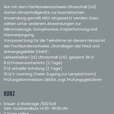
Nur mit dem Fachkundenachweis Ultraschall (US)
dürfen Ultraschallgeräte zur kosmetischen
Anwendung gemäß NiSV eingesetzt werden. Dazu
zählen unter anderem Anwendungen zur
Mikromassage, Sonophorese, Körperformung und
Hautverjüngung.
Voraussetzung für die Teilnahme an diesem Modul ist
der Fachkundenachweis „Grundlagen der Haut und
Anhangsgebilde (GdH)“.
Lehreinheiten (LE) Ultraschall (US): gesamt 38 LE
8 LE Präsenzunterricht (2 Tage)
11 LE virtuelle Schulung (2 Tage)
19 LE E-Learning (freier Zugang zur Lernplattform)
Prüfungskommission: DEKRA, zzgl. Prüfungsgebühren
KURZ
Dauer: 4 Werktage /920 EUR
Zeit: nurAbendkurs 14:30 -18:30 Uhr
2 Tage online