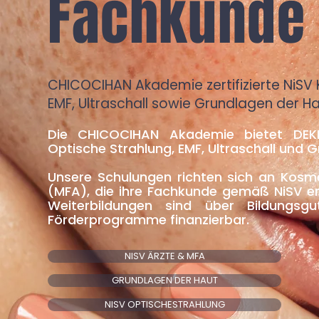
Fachkunde 
CHICOCIHAN Akademie zertifizierte NiSV K
EMF, Ultraschall sowie Grundlagen der H
Die CHICOCIHAN Akademie bietet DEKRA
Optische Strahlung, EMF, Ultraschall und 
Unsere Schulungen richten sich an Kosme
(MFA), die ihre Fachkunde gemäß NiSV er
Weiterbildungen sind über Bildungsgu
Förderprogramme finanzierbar.
NISV ÄRZTE & MFA
GRUNDLAGEN DER HAUT
NISV OPTISCHESTRAHLUNG