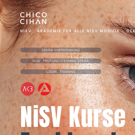
NISV . AKADEMIE FÜR ALLE NISV MODULE - DE
DEKRA ANERKENNUNG
NISV . PRÜFUNGSTERMINE DEKRA
LOGIN . TRAINING
NiSV Kurse