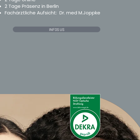
2 Tage Präsenz in Berlin
Fachärztliche Aufsicht: Dr. med M.Joppke
INFOS US